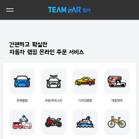
메뉴
간편하고 확실한
자동차 랩핑 온라인 주문 서비스
전체랩핑
부분/루프스킨
디자인랩핑
데칼제작