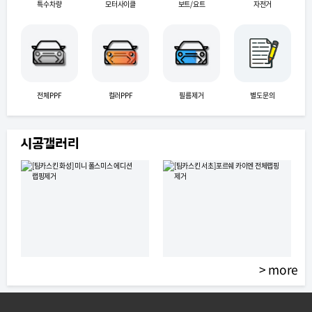
특수차량
모터사이클
보트/요트
자전거
전체PPF
컬러PPF
필름제거
별도문의
시공갤러리
>
more